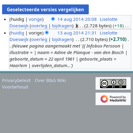
huidig
vorige
14 aug 2014 20:08
Liselotte
Doeswijk
overleg
bijdragen
k
2.728 bytes
+18
1
G
huidig
vorige
13 aug 2014 21:31
Liselotte
4
e
Doeswijk
overleg
bijdragen
2.710 bytes
+2.710
a
1
e
Nieuwe pagina aangemaakt met '{{ Infobox Persoon |
u
3
n
illustratie = | naam = Adine de Planque - van den Bosch |
g
a
b
geboorte_datum = 22 april 1961 | geboorte_plaats =
2
u
e
Haarlem | overlijden_datum...'
0
g
w
1
2
e
Privacybeleid
Over B&G Wiki
4
0
r
Voorbehoud
1
k
4
i
n
g
s
s
a