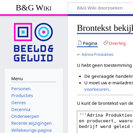
B&G Wiki
Brontekst bekij
Pagina
Overleg
←
Adrina Produkties
U hebt geen toestemming 
De gevraagde handelin
Menu
U moet uw e-mailadres 
Personen
voorkeuren
.
Producties
Genres
U kunt de brontekst van d
Decennia
Onderwerpen
Recente wijzigingen
Willekeurige pagina