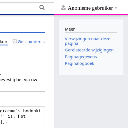
Anonieme gebruiker
Meer
Verwijzingen naar deze
jken
Geschiedenis
pagina
Gerelateerde wijzigingen
Paginagegevens
Paginalogboek
.
evestig het via uw