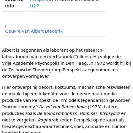
info
[1]
,.
Oeuvre van Albert Diederik
Albert is begonnen als laborant op het research-
laboratorium van een verffabriek (Tollens). Hij volgde de
Vrije Academie Psychopolis in Den Haag. In 1972 wordt hij bij
de Technische Theatergroep Perspekt aangenomen als
ontwerper/vormgever.
Hier ontwerpt hij decors, kostuums, mechanische rekwisieten
en maakt hij een tekenfilm voor de eerste multi-media
productie van Perspekt, de inmiddels legendarisch geworden
“horror-comedy”:
De val van Rabenshalle
(1973). Latere
producties zoals
De Bolhoedmannen
,
Hammer
,
Klepsydra
en
niet te vergeten,
Ragnarok
zetten Perspekt op de kaart als
theatergezelschap waar techniek, spel, animatie en humor
hand in hand gaan.