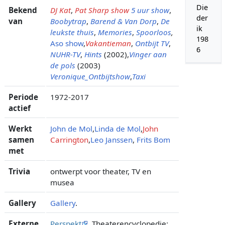
Die
Bekend
DJ Kat
,
Pat Sharp show
5 uur show
,
der
van
Boobytrap
,
Barend & Van Dorp
,
De
ik
leukste thuis
,
Memories
,
Spoorloos
,
198
Aso show
,
Vakantieman
,
Ontbijt TV
,
6
NUHR-TV
,
Hints
(2002),
Vinger aan
de pols
(2003)
Veronique_Ontbijtshow
,
Taxi
Periode
1972-2017
actief
Werkt
John de Mol
,
Linda de Mol
,
John
samen
Carrington
,
Leo Janssen
,
Frits Bom
met
Trivia
ontwerpt voor theater, TV en
musea
Gallery
Gallery
.
Externe
Perspekt
, Theaterencyclopedie: