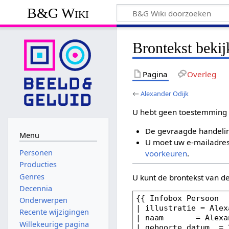
B&G Wiki
Brontekst beki
Pagina
Overleg
←
Alexander Odijk
U hebt geen toestemming 
De gevraagde handelin
Menu
U moet uw e-mailadres 
Personen
voorkeuren
.
Producties
Genres
U kunt de brontekst van d
Decennia
Onderwerpen
Recente wijzigingen
Willekeurige pagina