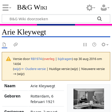
B&G Wiki
Arie Kleywegt
Versie door
RB1974
(
overleg
|
bijdragen
)
op 30 aug 2016 om
14:04
(
wijz
)
← Oudere versie
| Huidige versie (wijz) | Nieuwere versie
→ (wijz)
Naam
Arie Kleywegt
Geboren
Rotterdam, 6
februari 1921
Gestorven
Baarn, 2 maart