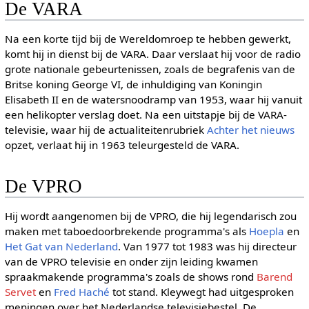
De VARA
Na een korte tijd bij de Wereldomroep te hebben gewerkt,
komt hij in dienst bij de VARA. Daar verslaat hij voor de radio
grote nationale gebeurtenissen, zoals de begrafenis van de
Britse koning George VI, de inhuldiging van Koningin
Elisabeth II en de watersnoodramp van 1953, waar hij vanuit
een helikopter verslag doet. Na een uitstapje bij de VARA-
televisie, waar hij de actualiteitenrubriek
Achter het nieuws
opzet, verlaat hij in 1963 teleurgesteld de VARA.
De VPRO
Hij wordt aangenomen bij de VPRO, die hij legendarisch zou
maken met taboedoorbrekende programma's als
Hoepla
en
Het Gat van Nederland
. Van 1977 tot 1983 was hij directeur
van de VPRO televisie en onder zijn leiding kwamen
spraakmakende programma's zoals de shows rond
Barend
Servet
en
Fred Haché
tot stand. Kleywegt had uitgesproken
meningen over het Nederlandse televisiebestel. De