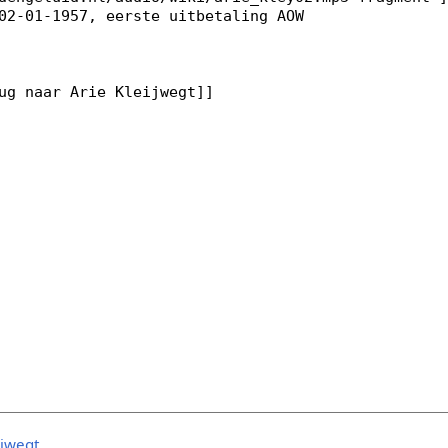
ijwegt
.