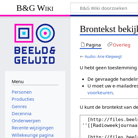
B&G Wiki
Brontekst bekij
Pagina
Overleg
←
Audio: Arie Kleijwegt
U hebt geen toestemming 
De gevraagde handelin
Menu
U moet uw e-mailadres 
Personen
voorkeuren
.
Producties
Genres
U kunt de brontekst van d
Decennia
Onderwerpen
Recente wijzigingen
Willekeurige pagina