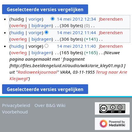
huidig
vorige
14 mei 2012 12:34
Jberendsen
overleg
bijdragen
306 bytes
0
1
G
huidig
vorige
14 mei 2012 11:44
Jberendsen
4
e
overleg
bijdragen
306 bytes
+141
m
e
G
huidig
vorige
14 mei 2012 11:40
Jberendsen
e
n
e
overleg
bijdragen
165 bytes
+165
Nieuwe
i
b
e
pagina aangemaakt met ' fraqgment
2
e
n
[http://files.beeldengeluid.nl/audio/wiki/arie_kley01.mp3 ]
0
w
b
uit ''
Radioweekjournaal
'' VARA, 03-11-1955
Terug naar Arie
1
e
e
Kleijwegt
'
2
r
w
k
e
i
r
n
k
Privacybeleid
Over B&G Wiki
g
i
Voorbehoud
s
n
s
g
a
s