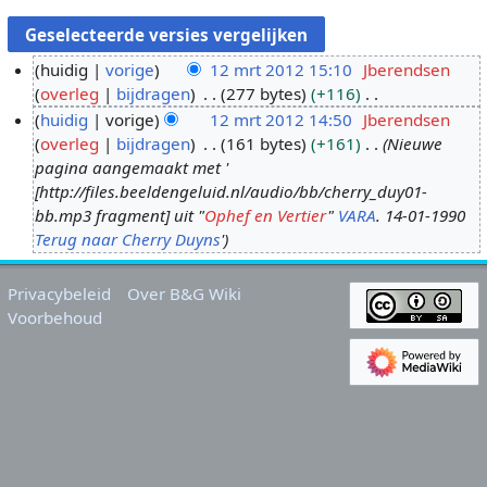
huidig
vorige
12 mrt 2012 15:10
Jberendsen
overleg
bijdragen
277 bytes
+116
1
G
huidig
vorige
12 mrt 2012 14:50
Jberendsen
2
e
overleg
bijdragen
161 bytes
+161
Nieuwe
m
e
pagina aangemaakt met '
r
n
[http://files.beeldengeluid.nl/audio/bb/cherry_duy01-
t
b
bb.mp3 fragment] uit "
Ophef en Vertier
"
VARA
. 14-01-1990
2
e
Terug naar Cherry Duyns
'
0
w
1
e
Privacybeleid
Over B&G Wiki
2
r
Voorbehoud
k
i
n
g
s
s
a