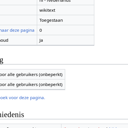
nl - Nederlands
wikitext
Toegestaan
 naar deze pagina
0
houd
Ja
ng
oor alle gebruikers (onbeperkt)
oor alle gebruikers (onbeperkt)
boek voor deze pagina.
iedenis