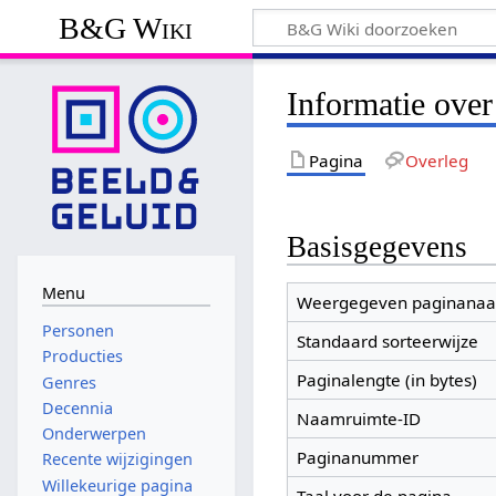
B&G Wiki
Informatie ove
Pagina
Overleg
Basisgegevens
Menu
Weergegeven paginana
Personen
Standaard sorteerwijze
Producties
Paginalengte (in bytes)
Genres
Decennia
Naamruimte-ID
Onderwerpen
Paginanummer
Recente wijzigingen
Willekeurige pagina