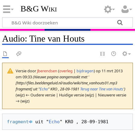
B&G Wiki
Audio: Tine van Houts
Versie door
Jberendsen
(
overleg
|
bijdragen
)
op 11 mrt 2013
om 09:33
(Nieuwe pagina aangemaakt met '
[http://files.beeldengeluid.nl/audio/wiki/tine_vanhouts01.mp3
fragment] uit "
Echo
" KRO , 28-09-1981
Terug naar Tine van Houts
')
(wijz) ← Oudere versie | Huidige versie (wijz) | Nieuwere versie
→ (wijz)
fragment
 uit "
Echo