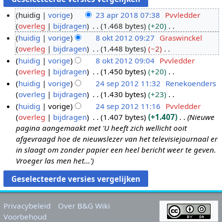
huidig
vorige
23 apr 2018 07:38
Pvvledder
overleg
bijdragen
1.468 bytes
+20
2
G
huidig
vorige
8 okt 2012 09:27
Graswinckel
3
e
overleg
bijdragen
1.448 bytes
−2
a
8
e
G
huidig
vorige
8 okt 2012 09:04
Pvvledder
p
o
n
e
overleg
bijdragen
1.450 bytes
+20
r
k
b
e
G
huidig
vorige
24 sep 2012 11:32
Renekoenders
2
t
e
n
e
overleg
bijdragen
1.430 bytes
+23
0
2
2
w
b
e
G
huidig
vorige
24 sep 2012 11:16
Pvvledder
1
0
4
e
e
n
e
overleg
bijdragen
1.407 bytes
+1.407
Nieuwe
8
1
s
r
w
b
e
pagina aangemaakt met 'U heeft zich wellicht ooit
2
e
k
e
e
n
afgevraagd hoe de nieuwslezer van het televisiejournaal er
p
i
r
w
b
in slaagt om zonder papier een heel bericht weer te geven.
2
n
k
e
e
Vroeger las men het...'
0
g
i
r
w
1
s
n
k
e
2
s
g
i
r
a
s
n
k
Privacybeleid
Over B&G Wiki
m
s
g
i
Voorbehoud
e