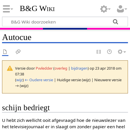
B&G Wiki
Autocue
Versie door
Pvvledder
(
overleg
|
bijdragen
)
op 23 apr 2018 om
07:38
(
wijz
)
← Oudere versie
| Huidige versie (wijz) | Nieuwere versie
→ (wijz)
schijn bedriegt
U hebt zich wellicht ooit afgevraagd hoe de nieuwslezer van
het televisiejournaal er in slaagt om zonder papier een heel