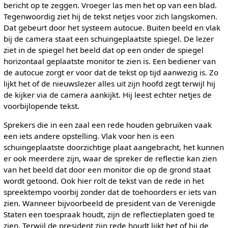
bericht op te zeggen. Vroeger las men het op van een blad.
Tegenwoordig ziet hij de tekst netjes voor zich langskomen.
Dat gebeurt door het systeem autocue. Buiten beeld en vlak
bij de camera staat een schuingeplaatste spiegel. De lezer
ziet in de spiegel het beeld dat op een onder de spiegel
horizontaal geplaatste monitor te zien is. Een bediener van
de autocue zorgt er voor dat de tekst op tijd aanwezig is. Zo
lijkt het of de nieuwslezer alles uit zijn hoofd zegt terwijl hij
de kijker via de camera aankijkt. Hij leest echter netjes de
voorbijlopende tekst.
Sprekers die in een zaal een rede houden gebruiken vaak
een iets andere opstelling. Vlak voor hen is een
schuingeplaatste doorzichtige plaat aangebracht, het kunnen
er ook meerdere zijn, waar de spreker de reflectie kan zien
van het beeld dat door een monitor die op de grond staat
wordt getoond. Ook hier rolt de tekst van de rede in het
spreektempo voorbij zonder dat de toehoorders er iets van
zien. Wanneer bijvoorbeeld de president van de Verenigde
Staten een toespraak houdt, zijn de reflectieplaten goed te
zien. Terwijl de president zijn rede houdt lijkt het of hij de