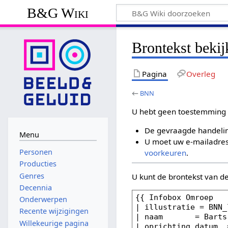
B&G Wiki
Brontekst beki
Pagina
Overleg
←
BNN
U hebt geen toestemming 
De gevraagde handelin
Menu
U moet uw e-mailadres 
Personen
voorkeuren
.
Producties
Genres
U kunt de brontekst van d
Decennia
Onderwerpen
Recente wijzigingen
Willekeurige pagina