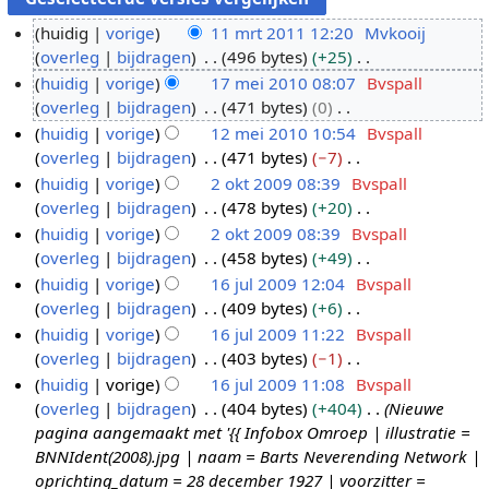
huidig
vorige
11 mrt 2011 12:20
Mvkooij
overleg
bijdragen
496 bytes
+25
1
G
huidig
vorige
17 mei 2010 08:07
Bvspall
1
e
overleg
bijdragen
471 bytes
0
m
1
e
G
huidig
vorige
12 mei 2010 10:54
Bvspall
r
7
n
e
overleg
bijdragen
471 bytes
−7
t
m
1
b
e
G
huidig
vorige
2 okt 2009 08:39
Bvspall
2
e
2
e
n
e
overleg
bijdragen
478 bytes
+20
0
i
m
2
w
b
e
G
huidig
vorige
2 okt 2009 08:39
Bvspall
1
2
e
o
e
e
n
e
overleg
bijdragen
458 bytes
+49
1
0
i
k
r
w
b
e
G
huidig
vorige
16 jul 2009 12:04
Bvspall
1
2
t
k
e
e
n
e
overleg
bijdragen
409 bytes
+6
0
0
2
1
i
r
w
b
e
G
huidig
vorige
16 jul 2009 11:22
Bvspall
1
0
6
n
k
e
e
n
e
overleg
bijdragen
403 bytes
−1
0
0
j
g
i
r
w
b
e
G
huidig
vorige
16 jul 2009 11:08
Bvspall
9
u
s
n
k
e
e
n
e
overleg
bijdragen
404 bytes
+404
Nieuwe
l
s
g
i
r
w
b
e
pagina aangemaakt met '{{ Infobox Omroep | illustratie =
2
a
s
n
k
e
e
n
BNNIdent(2008).jpg | naam = Barts Neverending Network |
0
m
s
g
i
r
w
b
oprichting_datum = 28 december 1927 | voorzitter =
0
e