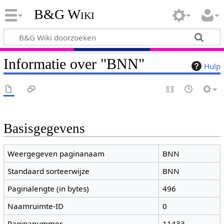
B&G Wiki
Informatie over "BNN"
Hulp
Basisgegevens
Weergegeven paginanaam
BNN
Standaard sorteerwijze
BNN
Paginalengte (in bytes)
496
Naamruimte-ID
0
Paginanummer
11433