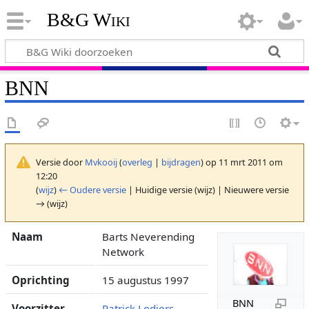
B&G Wiki
BNN
Versie door
Mvkooij
(
overleg
|
bijdragen
)
op 11 mrt 2011 om
12:20
(
wijz
)
← Oudere versie
| Huidige versie (wijz) | Nieuwere versie
→ (wijz)
Naam
Barts Neverending
Network
Oprichting
15 augustus 1997
BNN
Voorzitter
Patrick Lodiers