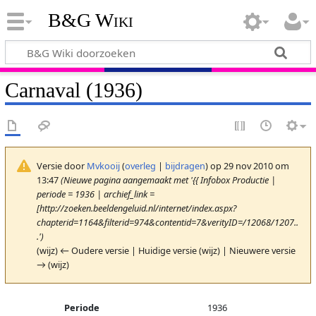
B&G Wiki
Carnaval (1936)
Versie door
Mvkooij
(
overleg
|
bijdragen
)
op 29 nov 2010 om
13:47
(Nieuwe pagina aangemaakt met '{{ Infobox Productie |
periode = 1936 | archief_link =
[http://zoeken.beeldengeluid.nl/internet/index.aspx?
chapterid=1164&filterid=974&contentid=7&verityID=/12068/1207..
.')
(wijz) ← Oudere versie | Huidige versie (wijz) | Nieuwere versie
→ (wijz)
Periode
1936