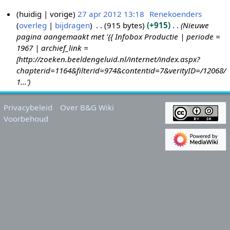
huidig
vorige
27 apr 2012 13:18
Renekoenders
overleg
bijdragen
915 bytes
+915
Nieuwe
2
pagina aangemaakt met '{{ Infobox Productie | periode =
7
1967 | archief_link =
a
[http://zoeken.beeldengeluid.nl/internet/index.aspx?
p
chapterid=1164&filterid=974&contentid=7&verityID=/12068/
r
1...'
2
0
Privacybeleid
Over B&G Wiki
1
Voorbehoud
2