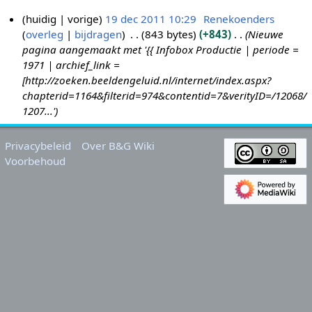
huidig
vorige
19 dec 2011 10:29
Renekoenders
overleg
bijdragen
843 bytes
+843
Nieuwe
1
pagina aangemaakt met '{{ Infobox Productie | periode =
9
1971 | archief_link =
d
[http://zoeken.beeldengeluid.nl/internet/index.aspx?
e
chapterid=1164&filterid=974&contentid=7&verityID=/12068/
c
1207...'
2
0
Privacybeleid
Over B&G Wiki
1
Voorbehoud
1