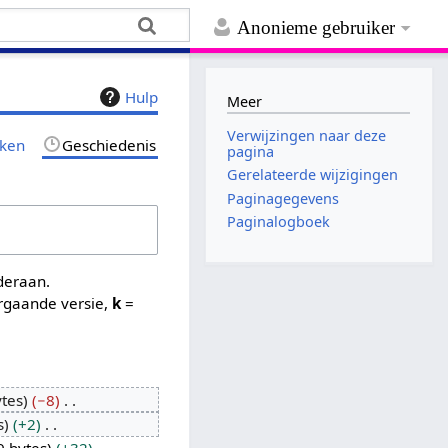
Anonieme gebruiker
Hulp
Meer
Verwijzingen naar deze
jken
Geschiedenis
pagina
Gerelateerde wijzigingen
Paginagegevens
Paginalogboek
nderaan.
rgaande versie,
k
=
ytes
−8
s
+2