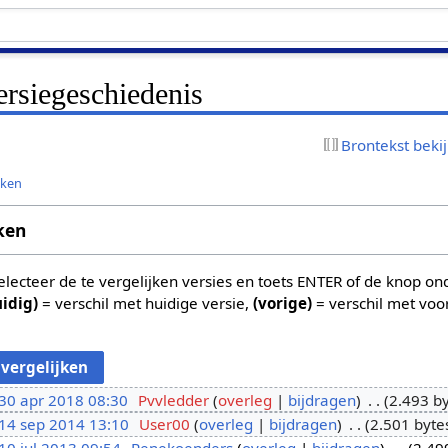
ersiegeschiedenis
Brontekst beki
jken
ken
 selecteer de te vergelijken versies en toets ENTER of de knop o
uidig)
= verschil met huidige versie,
(vorige)
= verschil met voo
30 apr 2018 08:30
Pvvledder
overleg
bijdragen
2.493 b
14 sep 2014 13:10
User00
overleg
bijdragen
2.501 byte