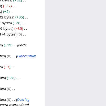
9 bytes
+32
s
−37
s
+2
02 bytes
+35
7 bytes
+28
9 bytes
−35
474 bytes
0
s
+19
korte
tes
0
Cinecentum
s
−3
tes
+28
tes
0
tes
0
Overleg
: werd overgedaad