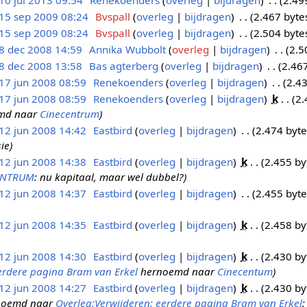
10 jul 2013 09:54
Renekoenders
overleg
bijdragen
2.49
15 sep 2009 08:24
Bvspall
overleg
bijdragen
2.467 byte
15 sep 2009 08:24
Bvspall
overleg
bijdragen
2.504 byte
8 dec 2008 14:59
Annika Wubbolt
overleg
bijdragen
2.5
8 dec 2008 13:58
Bas agterberg
overleg
bijdragen
2.46
17 jun 2008 08:59
Renekoenders
overleg
bijdragen
2.43
17 jun 2008 08:59
Renekoenders
overleg
bijdragen
k
2.
md naar
Cinecentrum
12 jun 2008 14:42
Eastbird
overleg
bijdragen
2.474 byte
sie
12 jun 2008 14:38
Eastbird
overleg
bijdragen
k
2.455 by
ENTRUM
: nu kapitaal, maar wel dubbel?
12 jun 2008 14:37
Eastbird
overleg
bijdragen
2.455 byte
12 jun 2008 14:35
Eastbird
overleg
bijdragen
k
2.458 by
12 jun 2008 14:30
Eastbird
overleg
bijdragen
k
2.430 by
erdere pagina Bram van Erkel
hernoemd naar
Cinecentum
12 jun 2008 14:27
Eastbird
overleg
bijdragen
k
2.430 by
noemd naar
Overleg:Verwijderen: eerdere pagina Bram van Erkel