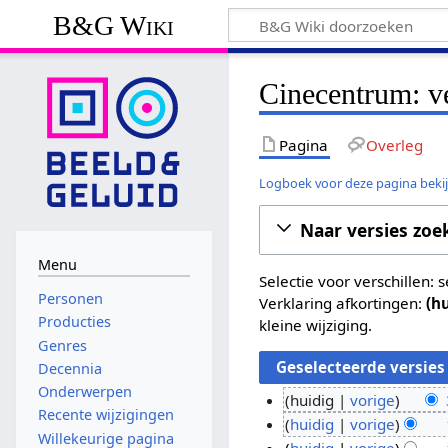
B&G Wiki
Cinecentrum: v
Pagina
Overleg
Logboek voor deze pagina beki
Naar versies zoe
Menu
Selectie voor verschillen:
Personen
Verklaring afkortingen:
(h
Producties
kleine wijziging.
Genres
Decennia
Onderwerpen
huidig
vorige
Recente wijzigingen
G
3
huidig
vorige
Willekeurige pagina
e
G