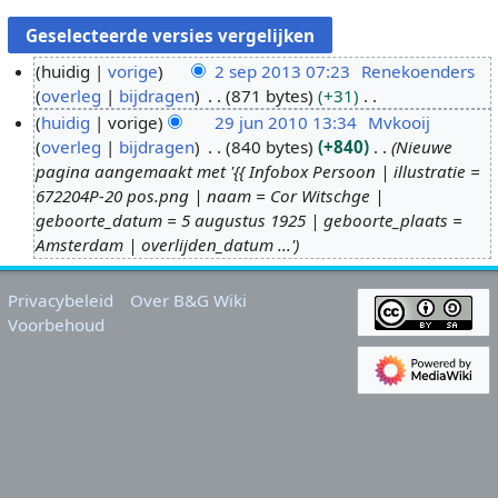
huidig
vorige
2 sep 2013 07:23
Renekoenders
overleg
bijdragen
871 bytes
+31
2
G
huidig
vorige
29 jun 2010 13:34
Mvkooij
s
e
overleg
bijdragen
840 bytes
+840
Nieuwe
e
2
e
pagina aangemaakt met '{{ Infobox Persoon | illustratie =
p
9
n
672204P-20 pos.png | naam = Cor Witschge |
2
j
b
geboorte_datum = 5 augustus 1925 | geboorte_plaats =
0
u
e
Amsterdam | overlijden_datum ...'
1
n
w
3
2
e
Privacybeleid
Over B&G Wiki
0
r
Voorbehoud
1
k
0
i
n
g
s
s
a