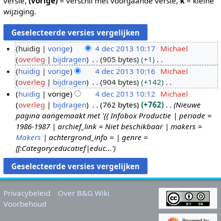
versie,
(vorige)
= verschil met voorgaande versie,
k
= kleine
wijziging.
huidig
vorige
4 dec 2013 10:17
Michael
overleg
bijdragen
905 bytes
+1
4
G
huidig
vorige
4 dec 2013 10:16
Michael
d
e
overleg
bijdragen
904 bytes
+142
e
e
G
huidig
vorige
4 dec 2013 10:12
Michael
c
n
e
overleg
bijdragen
762 bytes
+762
Nieuwe
2
b
e
pagina aangemaakt met '{{ Infobox Productie | periode =
0
e
n
1986-1987 | archief_link = Niet beschikbaar | makers =
1
w
b
Makers
| achtergrond_info = | genre =
3
e
e
[[:Category:educatief|educ...'
r
w
k
e
i
r
n
k
Privacybeleid
Over B&G Wiki
g
i
Voorbehoud
s
n