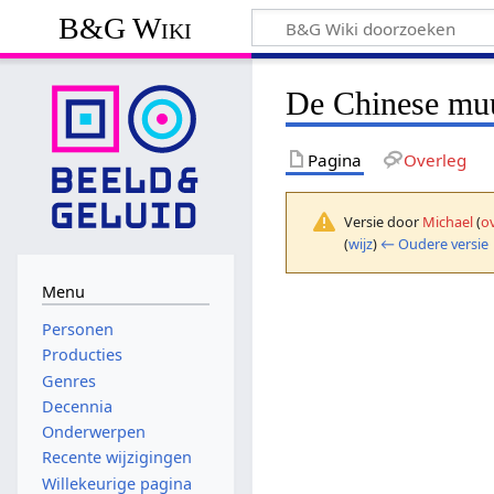
B&G Wiki
De Chinese muu
Pagina
Overleg
Versie door
Michael
(
o
(
wijz
)
← Oudere versie
Menu
Personen
Producties
Genres
Decennia
Onderwerpen
Recente wijzigingen
Willekeurige pagina