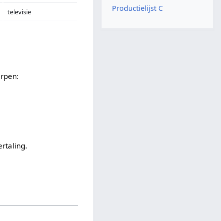
Productielijst C
televisie
rpen:
rtaling.