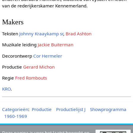
van de rederijkerskamer Kennemerland.
Makers
Teksten
Johnny Kraaykamp sr
,
Brad Ashton
Muzikale leiding
Jackie Buiterman
Decorontwerp
Cor Hermeler
Productie
Gerard Michon
Regie
Fred Rombouts
KRO
.
Categorieën
:
Productie
Productielijst J
Showprogramma
1960-1969
Deze pagina is voor het laatst bewerkt op