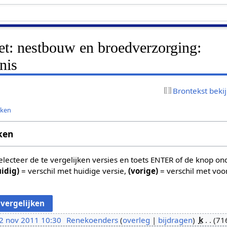
et: nestbouw en broedverzorging:
nis
Brontekst beki
jken
ken
 selecteer de te vergelijken versies en toets ENTER of de knop o
uidig)
= verschil met huidige versie,
(vorige)
= verschil met voo
2 nov 2011 10:30
Renekoenders
overleg
bijdragen
k
71