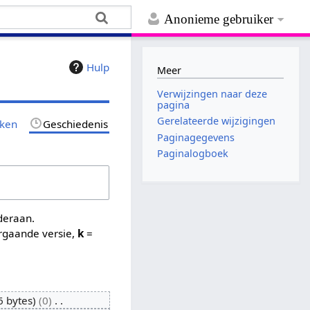
Anonieme gebruiker
Hulp
Meer
Verwijzingen naar deze
pagina
Gerelateerde wijzigingen
jken
Geschiedenis
Paginagegevens
Paginalogboek
nderaan.
rgaande versie,
k
=
6 bytes
0