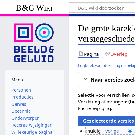
B&G Wiki
De grote kareki
versiegeschiede
Pagina
Overleg
Logboek voor deze pagina beki
Naar versies zoe
Menu
Personen
Selectie voor verschillen:
Producties
Verklaring afkortingen:
(h
Genres
kleine wijziging.
Decennia
Onderwerpen
Recente wijzigingen
huidig
vorige
Willekeurige pagina