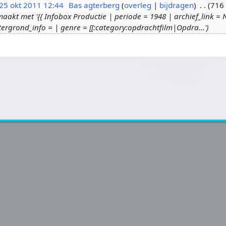
25 okt 2011 12:44
Bas agterberg
overleg
bijdragen
716 
kt met '{{ Infobox Productie | periode = 1948 | archief_link = 
ergrond_info = | genre = [[:category:opdrachtfilm|Opdra...'