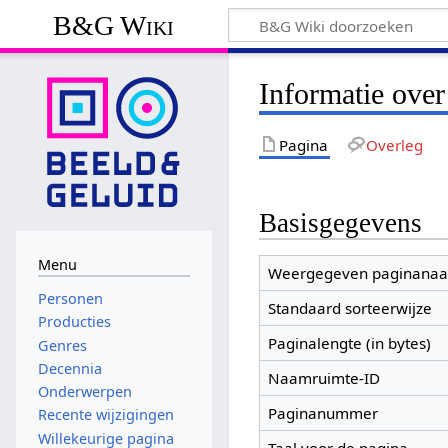
B&G Wiki
Informatie ove
Pagina
Overleg
Basisgegevens
Menu
Weergegeven paginana
Personen
Standaard sorteerwijze
Producties
Paginalengte (in bytes)
Genres
Decennia
Naamruimte-ID
Onderwerpen
Paginanummer
Recente wijzigingen
Willekeurige pagina