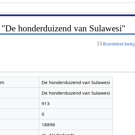
r "De honderduizend van Sulawesi"
Brontekst beki
am
De honderduizend van Sulawesi
De honderduizend van Sulawesi
913
0
18896