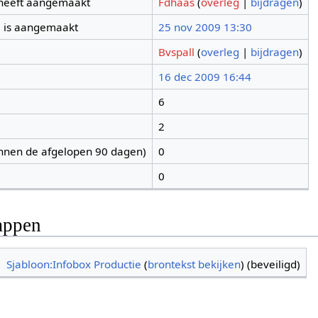
 heeft aangemaakt
Fdhaas
(
overleg
|
bijdragen
)
 is aangemaakt
25 nov 2009 13:30
Bvspall
(
overleg
|
bijdragen
)
16 dec 2009 16:44
6
2
nnen de afgelopen 90 dagen)
0
0
appen
Sjabloon:Infobox Productie
(
brontekst bekijken
) (beveiligd)