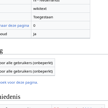
nl - Nederlands
wikitext
Toegestaan
 naar deze pagina
0
houd
Ja
ng
oor alle gebruikers (onbeperkt)
oor alle gebruikers (onbeperkt)
boek voor deze pagina.
iedenis