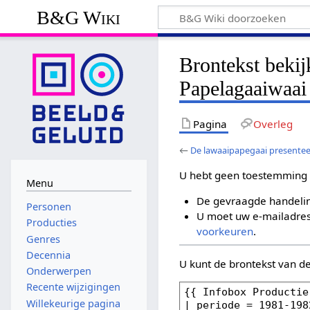
B&G Wiki
Brontekst bekij
Papelagaaiwaai
Pagina
Overleg
←
De lawaaipapegaai presentee
U hebt geen toestemming 
Menu
De gevraagde handelin
Personen
U moet uw e-mailadres 
Producties
voorkeuren
.
Genres
Decennia
U kunt de brontekst van d
Onderwerpen
Recente wijzigingen
Willekeurige pagina