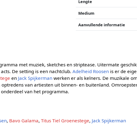
Lengte
Medium
Aanvullende informatie
gramma met muziek, sketches en striptease. Uitermate geschikt
cts. De setting is een nachtclub.
Adelheid Roosen
is er de eig
stege
en
Jack Spijkerman
werken er als kelners. De muzikale oml
n optredens van artiesten uit binnen- en buitenland. Omroepste
ls onderdeel van het programma.
sen
,
Bavo Galama
,
Titus Tiel Groenestege
,
Jack Spijkerman