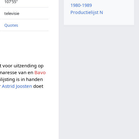
107'55"
1980-1989
Productielijst N
televisie
Quotes
 voor uitzending op
enaresse van en
Bavo
ijsting is in handen
r
Astrid Joosten
doet