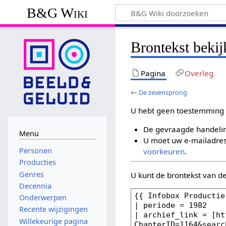
B&G Wiki
Brontekst beki
Pagina
Overleg
←
De zevensprong
U hebt geen toestemming 
De gevraagde handelin
Menu
U moet uw e-mailadres 
Personen
voorkeuren
.
Producties
Genres
U kunt de brontekst van d
Decennia
Onderwerpen
Recente wijzigingen
Willekeurige pagina