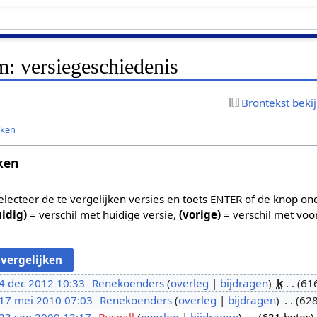
: versiegeschiedenis
Brontekst beki
jken
ken
 selecteer de te vergelijken versies en toets ENTER of de knop o
uidig)
= verschil met huidige versie,
(vorige)
= verschil met voo
4 dec 2012 10:33
Renekoenders
overleg
bijdragen
k
616
17 mei 2010 07:03
Renekoenders
overleg
bijdragen
628