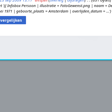
23 sep 2009 13:17
Bvspall
overleg
bijdragen
631 bytes
'{{ Infobox Persoon | illustratie = FotoGewenst.png | naam = D
i 1971 | geboorte_plaats = Amsterdam | overlijden_datum = ...'