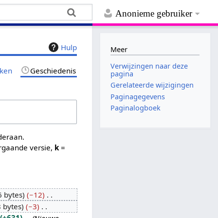
Anonieme gebruiker
Hulp
Meer
Verwijzingen naar deze
jken
Geschiedenis
pagina
Gerelateerde wijzigingen
Paginagegevens
Paginalogboek
nderaan.
rgaande versie,
k
=
 bytes
−12
 bytes
−3