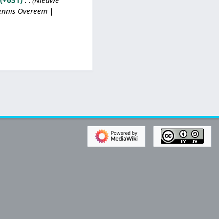
+631
Nieuwe
ennis Overeem |