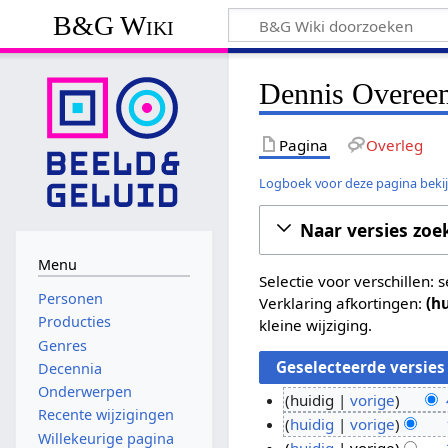
B&G Wiki
Dennis Overeem
Pagina
Overleg
Logboek voor deze pagina beki
Naar versies zoe
Menu
Selectie voor verschillen:
Personen
Verklaring afkortingen:
(h
Producties
kleine wijziging.
Genres
Decennia
Onderwerpen
huidig
vorige
Recente wijzigingen
G
4
huidig
vorige
Willekeurige pagina
e
G