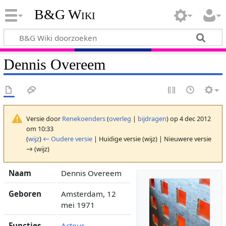
B&G Wiki
Dennis Overeem
Versie door
Renekoenders
(
overleg
|
bijdragen
)
op 4 dec 2012
om 10:33
(
wijz
)
← Oudere versie
| Huidige versie (wijz) | Nieuwere versie
→ (wijz)
Naam
Dennis Overeem
Geboren
Amsterdam, 12
mei 1971
Functies
Acteur