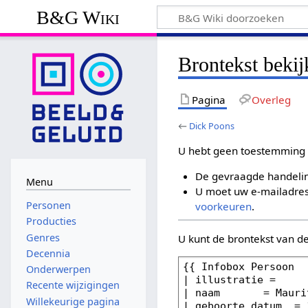
B&G Wiki
Brontekst beki
Pagina
Overleg
←
Dick Poons
U hebt geen toestemming 
De gevraagde handelin
Menu
U moet uw e-mailadres 
Personen
voorkeuren
.
Producties
Genres
U kunt de brontekst van d
Decennia
Onderwerpen
Recente wijzigingen
Willekeurige pagina