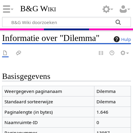
B&G Wiki
Informatie over "Dilemma"
Hulp
Basisgegevens
Weergegeven paginanaam
Dilemma
Standaard sorteerwijze
Dilemma
Paginalengte (in bytes)
1.646
Naamruimte-ID
0
Paginanummer
13987