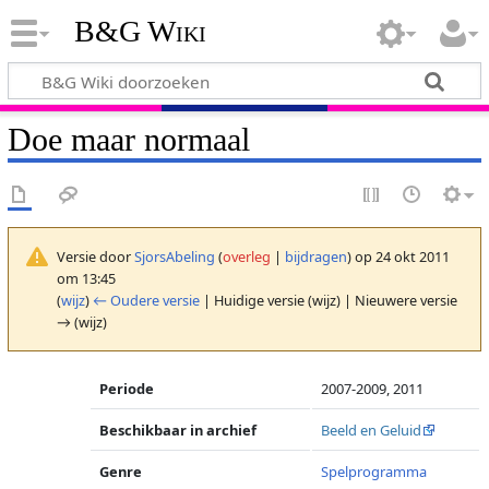
B&G Wiki
Doe maar normaal
Versie door
SjorsAbeling
(
overleg
|
bijdragen
)
op 24 okt 2011
om 13:45
(
wijz
)
← Oudere versie
| Huidige versie (wijz) | Nieuwere versie
→ (wijz)
Periode
2007-2009, 2011
Beschikbaar in archief
Beeld en Geluid
Genre
Spelprogramma