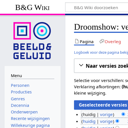
B&G Wiki
Droomshow: ver
Pagina
Overleg
Logboek voor deze pagina beki
Naar versies zoe
Menu
Selectie voor verschillen:
Personen
Verklaring afkortingen:
(h
Producties
kleine wijziging.
Genres
Decennia
Onderwerpen
huidig
vorige
Recente wijzigingen
G
2
huidig
vorige
Willekeurige pagina
e
G