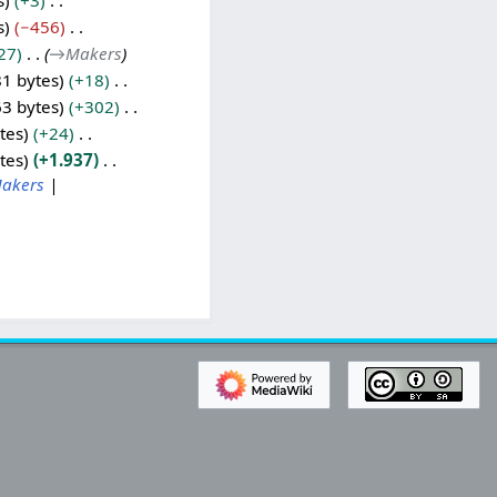
s
+3
s
−456
27
→
Makers
81 bytes
+18
63 bytes
+302
tes
+24
tes
+1.937
akers
|