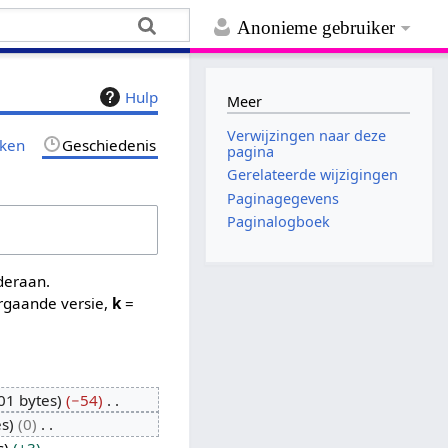
Anonieme gebruiker
Hulp
Meer
Verwijzingen naar deze
jken
Geschiedenis
pagina
Gerelateerde wijzigingen
Paginagegevens
Paginalogboek
nderaan.
rgaande versie,
k
=
01 bytes
−54
es
0