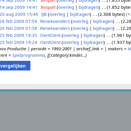
14 sep 2009 14:41
Bvspall
overleg
bijdragen
1.855 byte
14 sep 2009 14:41
Bvspall
overleg
bijdragen
1.852 byte
20 aug 2009 15:40
IJB
overleg
bijdragen
2.308 bytes
+
26 feb 2009 07:59
Renekoenders
overleg
bijdragen
2.2
26 feb 2009 07:58
Renekoenders
overleg
bijdragen
2.2
25 feb 2009 19:35
OentOent
overleg
bijdragen
1.961 by
25 feb 2009 19:24
OentOent
overleg
bijdragen
1.937 by
box Productie | periode = 1993-2001 | archief_link = | makers =
M
enre =
Spelprogramma
, [[:category:kinder...