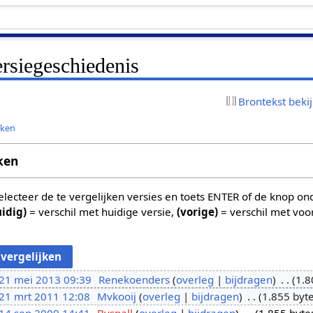
siegeschiedenis
Brontekst beki
jken
ken
 selecteer de te vergelijken versies en toets ENTER of de knop o
uidig)
= verschil met huidige versie,
(vorige)
= verschil met voo
21 mei 2013 09:39
Renekoenders
overleg
bijdragen
1.8
21 mrt 2011 12:08
Mvkooij
overleg
bijdragen
1.855 byt