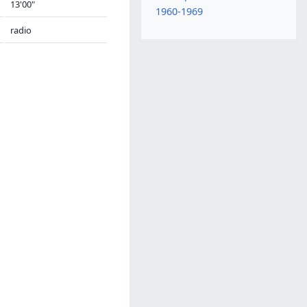
13'00"
1960-1969
radio