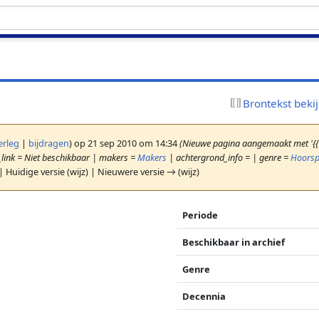
Brontekst beki
erleg
|
bijdragen
)
op 21 sep 2010 om 14:34
(Nieuwe pagina aangemaakt met '{{
_link = Niet beschikbaar | makers =
Makers
| achtergrond_info = | genre =
Hoorsp
| Huidige versie (wijz) | Nieuwere versie → (wijz)
Periode
Beschikbaar in archief
Genre
Decennia