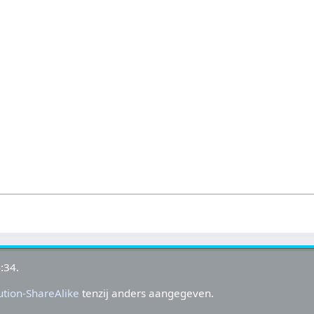
:34.
tion-ShareAlike
tenzij anders aangegeven.