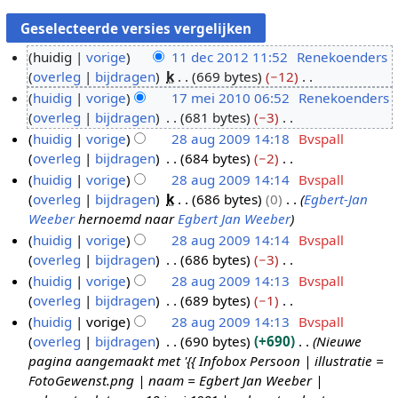
huidig
vorige
11 dec 2012 11:52
Renekoenders
overleg
bijdragen
k
669 bytes
−12
1
G
huidig
vorige
17 mei 2010 06:52
Renekoenders
1
e
overleg
bijdragen
681 bytes
−3
d
1
e
G
huidig
vorige
28 aug 2009 14:18
Bvspall
e
7
n
e
overleg
bijdragen
684 bytes
−2
c
m
2
b
e
G
huidig
vorige
28 aug 2009 14:14
Bvspall
2
e
8
e
n
e
overleg
bijdragen
k
686 bytes
0
Egbert-Jan
0
i
a
w
b
e
Weeber
hernoemd naar
Egbert Jan Weeber
1
2
u
e
e
n
huidig
vorige
28 aug 2009 14:14
Bvspall
2
0
g
r
w
b
overleg
bijdragen
686 bytes
−3
1
2
k
e
e
G
huidig
vorige
28 aug 2009 14:13
Bvspall
0
0
i
r
w
e
overleg
bijdragen
689 bytes
−1
0
n
k
e
e
G
huidig
vorige
28 aug 2009 14:13
Bvspall
9
g
i
r
n
e
overleg
bijdragen
690 bytes
+690
Nieuwe
s
n
k
b
e
pagina aangemaakt met '{{ Infobox Persoon | illustratie =
s
g
i
e
n
FotoGewenst.png | naam = Egbert Jan Weeber |
a
s
n
w
b