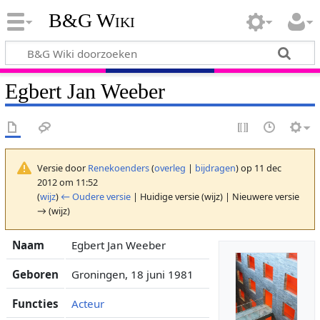
B&G Wiki
Egbert Jan Weeber
Versie door
Renekoenders
(
overleg
|
bijdragen
)
op 11 dec
2012 om 11:52
(
wijz
)
← Oudere versie
| Huidige versie (wijz) | Nieuwere versie
→ (wijz)
Naam
Egbert Jan Weeber
Geboren
Groningen, 18 juni 1981
Functies
Acteur