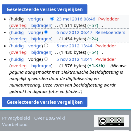
huidig
vorige
23 mei 2016 08:46
Pvvledder
overleg
bijdragen
1.511 bytes
+57
2
G
huidig
vorige
6 nov 2012 06:47
Renekoenders
3
e
overleg
bijdragen
1.454 bytes
+24
m
6
e
G
huidig
vorige
5 nov 2012 13:44
Pvvledder
e
n
n
e
overleg
bijdragen
1.430 bytes
+54
i
o
5
b
e
G
huidig
vorige
5 nov 2012 13:41
Pvvledder
2
v
n
e
n
e
overleg
bijdragen
1.376 bytes
+1.376
Nieuwe
0
2
o
w
b
e
pagina aangemaakt met 'Elektronische beeldaftasting is
1
0
v
e
e
n
mogelijk geworden door de digitalisering en
6
1
2
r
w
b
miniaturisering. Deze vorm van beeldaftasting wordt
2
0
k
e
e
gebruikt in digitale foto- en film/v...'
1
i
r
w
2
n
k
e
g
i
r
s
n
k
Privacybeleid
Over B&G Wiki
s
g
i
Voorbehoud
a
s
n