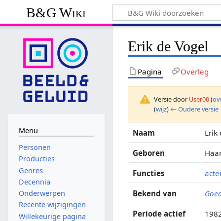
B&G Wiki
Erik de Vogel
Pagina
Overleg
Versie door
User00
(
ov
(
wijz
)
← Oudere versie
Menu
Naam
Erik
Personen
Geboren
Haar
Producties
Genres
Functies
acte
Decennia
Bekend van
Goed
Onderwerpen
Recente wijzigingen
Periode actief
1982
Willekeurige pagina