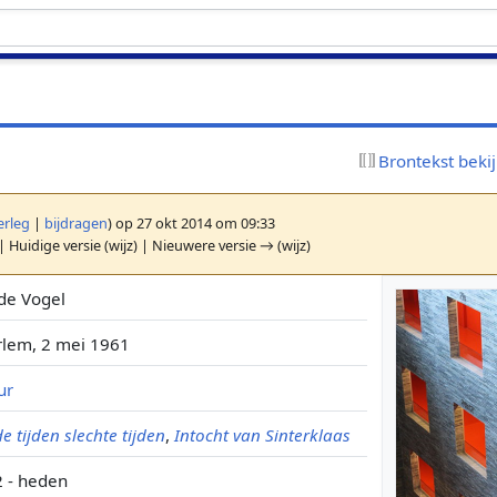
Brontekst beki
erleg
|
bijdragen
)
op 27 okt 2014 om 09:33
| Huidige versie (wijz) | Nieuwere versie → (wijz)
 de Vogel
lem, 2 mei 1961
ur
e tijden slechte tijden
,
Intocht van Sinterklaas
 - heden