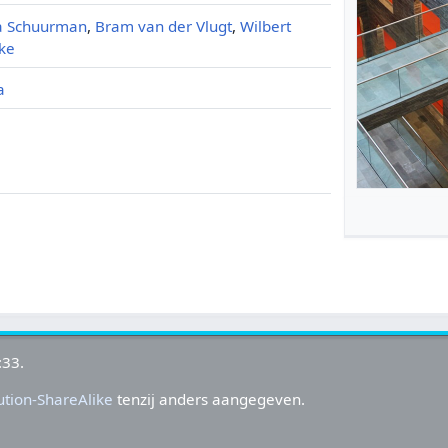
a Schuurman
,
Bram van der Vlugt
,
Wilbert
ke
a
a
:33.
tion-ShareAlike
tenzij anders aangegeven.