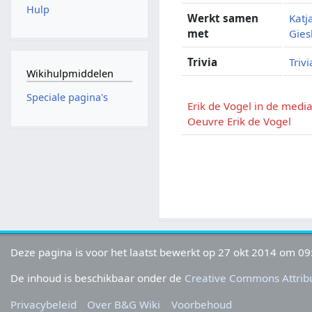
Hulp
Werkt samen
Katj
met
Gies
Trivia
Trivi
Wikihulpmiddelen
Speciale pagina's
Erik de Vogel in de medi
Oeuvre Erik de Vogel
Deze pagina is voor het laatst bewerkt op 27 okt 2014 om 09
De inhoud is beschikbaar onder de
Creative Commons Attribu
Privacybeleid
Over B&G Wiki
Voorbehoud