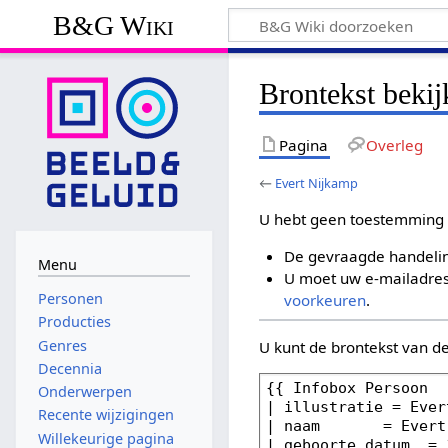
B&G Wiki
Brontekst beki
Pagina
Overleg
←
Evert Nijkamp
U hebt geen toestemming 
De gevraagde handelin
Menu
U moet uw e-mailadres 
Personen
voorkeuren
.
Producties
Genres
U kunt de brontekst van d
Decennia
Onderwerpen
Recente wijzigingen
Willekeurige pagina