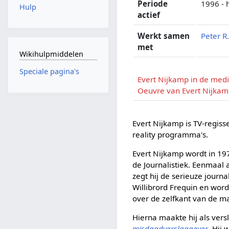
Periode
1996 -
Hulp
actief
Werkt samen
Peter R.
met
Wikihulpmiddelen
Speciale pagina's
Evert Nijkamp in de med
Oeuvre van Evert Nijka
Evert Nijkamp is TV-regis
reality programma's.
Evert Nijkamp wordt in 19
de Journalistiek. Eenmaal 
zegt hij de serieuze journal
Willibrord Frequin en wor
over de zelfkant van de m
Hierna maakte hij als ver
misdaadverslaggever
. Hij