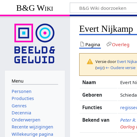
B&G Wiki
Evert Nijkamp
Pagina
Overleg
Versie door
Evert Nijk
(
wijz
)
← Oudere versie
Menu
Naam
Evert N
Personen
Geboren
Schied
Producties
Genres
Functies
regisse
Decennia
Bekend van
Peter R
Onderwerpen
Oorlog 
Recente wijzigingen
Willekeurige pagina