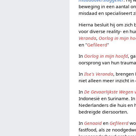
beweging in een aantal on
misdaad en specialiseert 
Hierna besluit hij om zich
voor diverse reality- en 
Veranda
,
Oorlog in mijn ho
en "
Gefileerd
"
In
Oorlog in mijn hoofd
, g
oorsprong van hun trauma
In
Ilse's Veranda
, brengen 
niet alleen meer inzicht i
In
De Gevaarlijkste Wegen 
Indonesië en Suriname. I
Nederlanders die huis en 
bedreigde diersoorten.
In
Genaaid
en
Gefileerd
wor
fastfood, als ze noodgedw