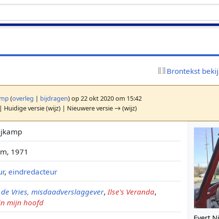
Brontekst beki
amp
(
overleg
|
bijdragen
)
op 22 okt 2020 om 15:42
| Huidige versie (wijz) | Nieuwere versie → (wijz)
ijkamp
am, 1971
ur
,
eindredacteur
. de Vries, misdaadverslaggever
,
Ilse's Veranda
,
in mijn hoofd
Evert N