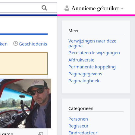
Anonieme gebruiker
Meer
Verwijzingen naar deze
jken
Geschiedenis
pagina
Gerelateerde wijzigingen
Afdrukversie
Permanente koppeling
Paginagegevens
Paginalogboek
Categorieën
Personen
Regisseur
Eindredacteur
ijkamp