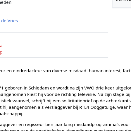
 heden
 de Vries
ia
mp
seur en eindredacteur van diverse misdaad- human interest, fac
71 geboren in Schiedam en wordt na zijn VWO drie keer uitgelo
aangenomen kiest hij voor de richting televisie. Na zijn stage bi
istiek vaarwel, schrijft hij een sollicitatiebrief op de achterkant
dt hij aangenomen als verslaggever bij RTL4 Ooggetuige, waar 
aatschappij.
slaggever en regisseur tien jaar lang misdaadprogramma's voo
 werkt mee aan de goedbekeken uitzendingen over Joran van der