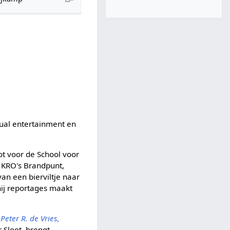
tual entertainment en
ot voor de School voor
j KRO's Brandpunt,
 van een bierviltje naar
hij reportages maakt
r
Peter R. de Vries,
 Sloot, brengt