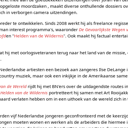
opgeloste moordzaken , maakt diverse onthullende dossiers o
zich in verborgen camera uitzendingen.
 breder te ontwikkelen. Sinds 2008 werkt hij als freelance regis
human interest programma's, waaronder
De Gevaarlijkste Wegen 
ofd
en "
Helden van de Wildernis
". Ook maakt hij factual enterta
aat hij met oorlogsveteranen terug naar het land van de missie
.
Nederlandse artiesten een bezoek aan zangeres Ilse DeLange in
n country muziek, maar ook een inkijkje in de Amerikaanse same
van de Wereld
rijdt hij met BN'ers over de uitdagendste routes in
n
Helden van de Wildernis
portretteert hij samen met Art Rooijak
haard verlaten hebben om in een uithoek van de wereld zich in 
den vijf Nederlandse jongeren geconfronteerd met de keerzijd
ongen moeten wonen en werken als de arbeiders die hiermee in