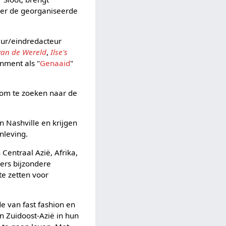
ver de georganiseerde
seur/eindredacteur
van de Wereld
,
Ilse's
inment als "
Genaaid
"
, om te zoeken naar de
 Nashville en krijgen
nleving.
 Centraal Azië, Afrika,
kers bijzondere
te zetten voor
e van fast fashion en
 Zuidoost-Azië in hun