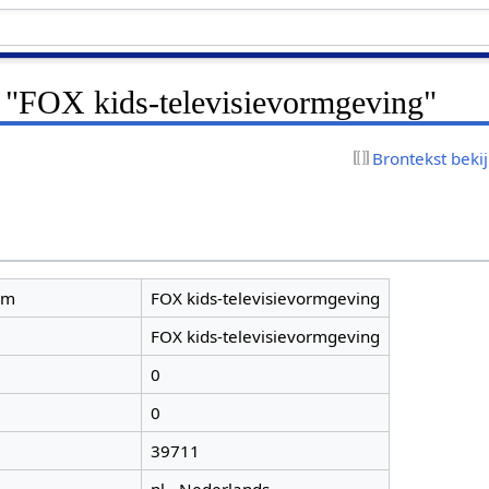
r "FOX kids-televisievormgeving"
Brontekst beki
am
FOX kids-televisievormgeving
FOX kids-televisievormgeving
0
0
39711