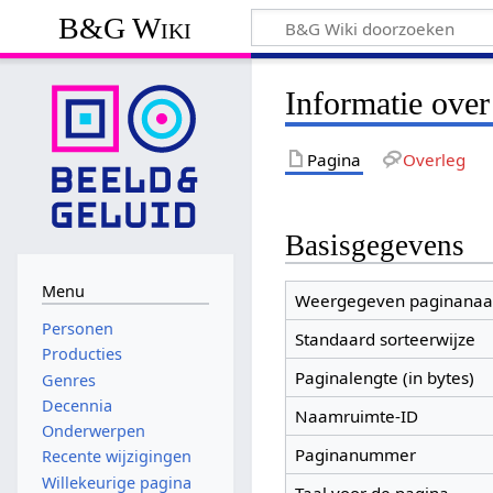
B&G Wiki
Informatie ove
Pagina
Overleg
Basisgegevens
Menu
Weergegeven paginana
Personen
Standaard sorteerwijze
Producties
Paginalengte (in bytes)
Genres
Decennia
Naamruimte-ID
Onderwerpen
Paginanummer
Recente wijzigingen
Willekeurige pagina