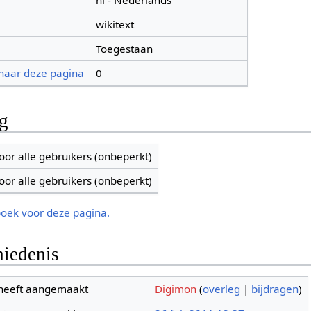
nl - Nederlands
wikitext
Toegestaan
 naar deze pagina
0
ng
oor alle gebruikers (onbeperkt)
oor alle gebruikers (onbeperkt)
boek voor deze pagina.
iedenis
 heeft aangemaakt
Digimon
(
overleg
|
bijdragen
)