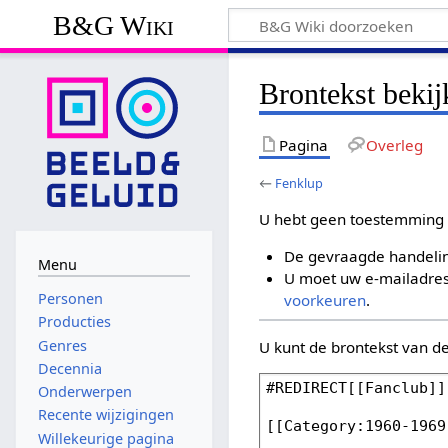
B&G Wiki
Brontekst beki
Pagina
Overleg
←
Fenklup
U hebt geen toestemming 
De gevraagde handelin
Menu
U moet uw e-mailadres 
Personen
voorkeuren
.
Producties
Genres
U kunt de brontekst van d
Decennia
Onderwerpen
Recente wijzigingen
Willekeurige pagina