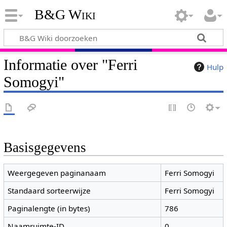
B&G Wiki
Informatie over "Ferri
Hulp
Somogyi"
Basisgegevens
Weergegeven paginanaam
Ferri Somogyi
Standaard sorteerwijze
Ferri Somogyi
Paginalengte (in bytes)
786
Naamruimte-ID
0