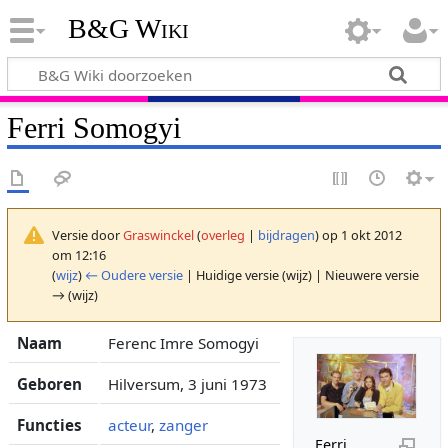
B&G Wiki
Ferri Somogyi
Versie door
Graswinckel
(
overleg
|
bijdragen
)
op 1 okt 2012
om 12:16
(
wijz
)
← Oudere versie
| Huidige versie (wijz) | Nieuwere versie
→ (wijz)
Naam
Ferenc Imre Somogyi
Geboren
Hilversum, 3 juni 1973
Functies
acteur
,
zanger
Ferri