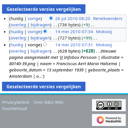
huidig
vorige
26 jul 2010 08:20
Renekoenders
overleg
bijdragen
736 bytes
+9
2
G
huidig
vorige
14 mei 2010 07:34
Mvkooij
6
e
overleg
bijdragen
727 bytes
+99
j
1
e
G
huidig
vorige
14 mei 2010 07:31
Mvkooij
u
4
n
e
overleg
bijdragen
628 bytes
+628
Nieuwe
l
m
b
e
pagina aangemaakt met '{{ Infobox Persoon | illustratie =
2
e
e
n
80140-39.png‎ | naam = Franciscus Aert Maria Halsema |
0
i
w
b
geboorte_datum = 13 september 1939 | geboorte_plaats =
1
2
e
e
Amsterdam | o...'
0
0
r
w
1
k
e
0
i
r
n
k
Privacybeleid
Over B&G Wiki
g
i
Voorbehoud
s
n
s
g
a
s