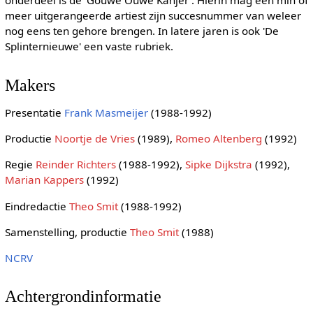
onderdeel is de 'Gouwe Ouwe Kanjer'. Hierin mag een min of
meer uitgerangeerde artiest zijn succesnummer van weleer
nog eens ten gehore brengen. In latere jaren is ook 'De
Splinternieuwe' een vaste rubriek.
Makers
Presentatie
Frank Masmeijer
(1988-1992)
Productie
Noortje de Vries
(1989),
Romeo Altenberg
(1992)
Regie
Reinder Richters
(1988-1992),
Sipke Dijkstra
(1992),
Marian Kappers
(1992)
Eindredactie
Theo Smit
(1988-1992)
Samenstelling, productie
Theo Smit
(1988)
NCRV
Achtergrondinformatie