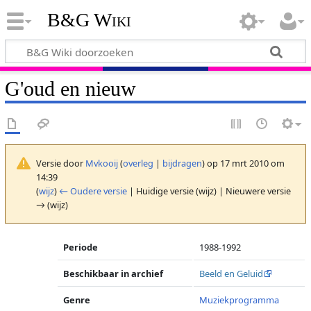
B&G Wiki
G'oud en nieuw
Versie door
Mvkooij
(
overleg
|
bijdragen
)
op 17 mrt 2010 om
14:39
(
wijz
)
← Oudere versie
| Huidige versie (wijz) | Nieuwere versie
→ (wijz)
Periode
1988-1992
Beschikbaar in archief
Beeld en Geluid
Genre
Muziekprogramma