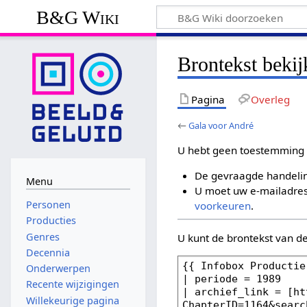
B&G Wiki
Brontekst beki
Pagina
Overleg
←
Gala voor André
U hebt geen toestemming 
De gevraagde handelin
Menu
U moet uw e-mailadres 
Personen
voorkeuren
.
Producties
Genres
U kunt de brontekst van d
Decennia
Onderwerpen
Recente wijzigingen
Willekeurige pagina