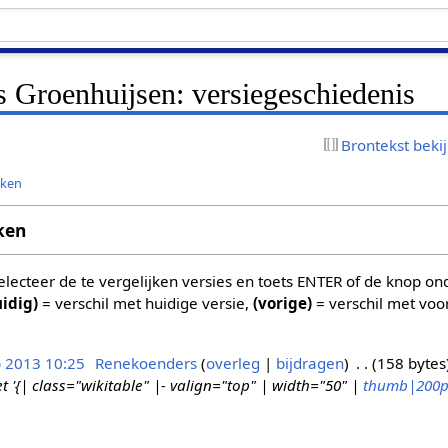
s Groenhuijsen: versiegeschiedenis
Brontekst beki
jken
ken
 selecteer de te vergelijken versies en toets ENTER of de knop o
uidig)
= verschil met huidige versie,
(vorige)
= verschil met voo
b 2013 10:25
Renekoenders
overleg
bijdragen
158 bytes
'{| class="wikitable" |- valign="top" | width="50" |
thumb|200p