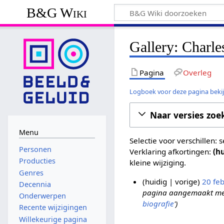
B&G Wiki
Gallery: Charle
Pagina
Overleg
Logboek voor deze pagina beki
Naar versies zoe
Menu
Selectie voor verschillen:
Personen
Verklaring afkortingen:
(h
Producties
kleine wijziging.
Genres
huidig
vorige
20 fe
Decennia
pagina aangemaakt met 
2
Onderwerpen
biografie
'
0
Recente wijzigingen
f
Willekeurige pagina