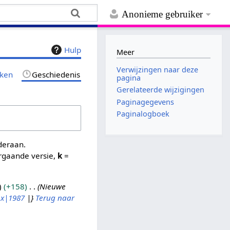
Anonieme gebruiker
Hulp
Meer
Verwijzingen naar deze
jken
Geschiedenis
pagina
Gerelateerde wijzigingen
Paginagegevens
Paginalogboek
nderaan.
rgaande versie,
k
=
+158
Nieuwe
x|1987
|}
Terug naar